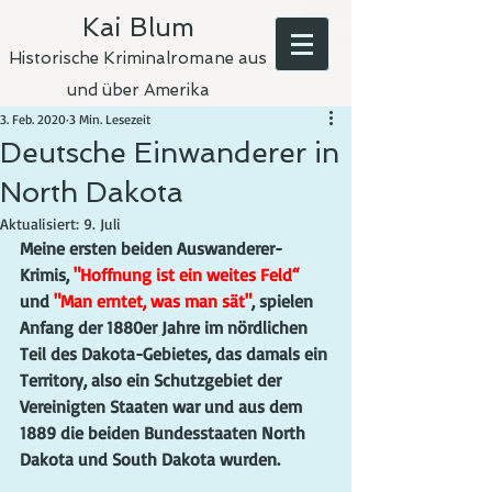
Kai Blum
Historische Kriminalromane aus
und über Amerika
3. Feb. 2020
3 Min. Lesezeit
Deutsche Einwanderer in
North Dakota
Aktualisiert:
9. Juli
Meine ersten beiden Auswanderer-
Krimis, 
"Hoffnung ist ein weites Feld“
und 
"Man erntet, was man sät"
, spielen 
Anfang der 1880er Jahre im nördlichen 
Teil des Dakota-Gebietes, das damals ein 
Territory, also ein Schutzgebiet der 
Vereinigten Staaten war und aus dem 
1889 die beiden Bundesstaaten North 
Dakota und South Dakota wurden. 